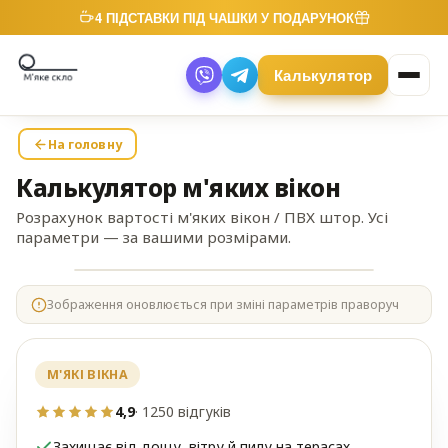
4 ПІДСТАВКИ ПІД ЧАШКИ У ПОДАРУНОК
Калькулятор
На головну
Калькулятор м'яких вікон
Розрахунок вартості м'яких вікон / ПВХ штор. Усі
параметри — за вашими розмірами.
мм
мм
Зображення оновлюється при зміні параметрів праворуч
М'ЯКІ ВІКНА
4,9
· 1250 відгуків
Захищає від дощу, вітру й пилу на терасах