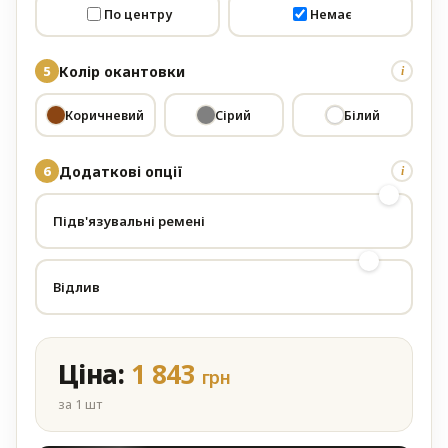
По центру
Немає
Колір окантовки
i
Коричневий
Сірий
Білий
Додаткові опції
i
Підв'язувальні ремені
Відлив
Ціна:
1 843
грн
за 1 шт