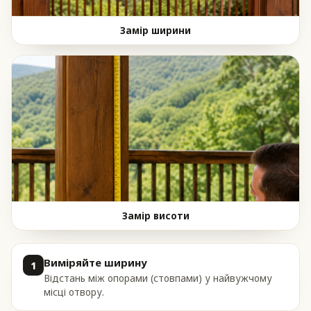
Замір ширини
Замір висоти
Виміряйте ширину
1
Відстань між опорами (стовпами) у найвужчому
місці отвору.