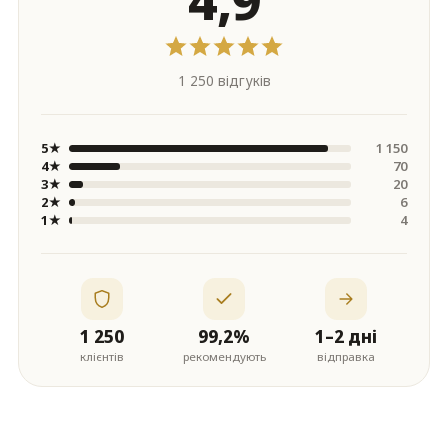
1 250 відгуків
5★
1 150
4★
70
3★
20
2★
6
1★
4
1 250
99,2%
1–2 дні
клієнтів
рекомендують
відправка