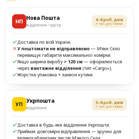
Нова Пошта
4–6 роб. днів
НП
+ час доставки
відділення / кур’єр
Доставка по всій Україні.
У поштомати не відправляємо
— М’яке Скло
перевищує габарити максимальної комірки.
Якщо ширина виробу
> 120 см
— оформлюється
через
вантажне відділення
(тип «Cargo»).
Жорстка упаковка + захисні кутики.
Укрпошта
5–6 роб. днів
УП
+ час доставки
відділення
Доставка в будь-яке відділення Укрпошти.
Приймає довгомірні відправлення — зручно для
великогабаритних листів М'якого Скла.