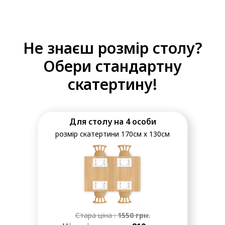
Не знаєш розмір столу?
Обери стандартну
скатертину!
Для столу на 4 особи
розмір скатертини 170см х 130см
Стара ціна :
1550
грн.