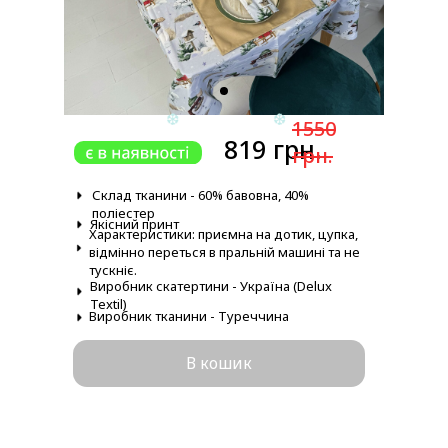
1550
819 грн.
грн.
Склад тканини - 60% бавовна, 40%
поліестер
Якісний принт
Характеристики: приємна на дотик, цупка,
відмінно переться в пральній машині та не
❆
❆
тускніє.
Виробник скатертини - Україна (Delux
Textil)
Виробник тканини - Туреччина
В кошик