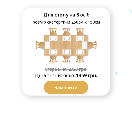
Для столу на 8 осіб
розмір скатертини 250см х 150см
Стара ціна:
2723
грн.
Ціна зі знижкою:
1359
грн.
Замовити
❆