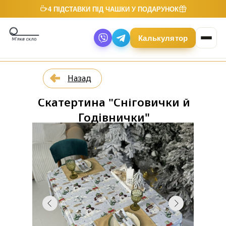
4 ПІДСТАВКИ ПІД ЧАШКИ У ПОДАРУНОК
Калькулятор
Назад
Скатертина "Сніговички й
Годівнички"