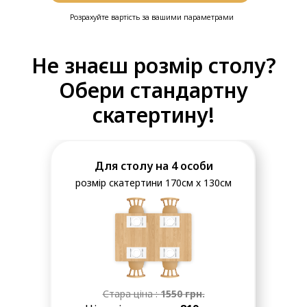
Розрахуйте вартість за вашими параметрами
❆
❆
Не знаєш розмір столу?
Обери стандартну
скатертину!
Для столу на 4 особи
розмір скатертини 170см х 130см
Стара ціна :
1550
грн.