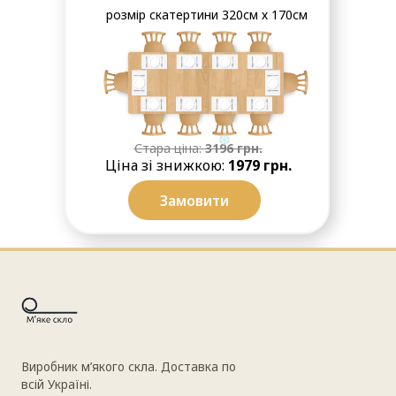
розмір скатертини 320см х 170см
❆
Стара ціна:
3196
грн.
Ціна зі знижкою:
1979 грн.
Замовити
❆
Для круглого столу на 4 особи
розмір скатертини Ø 150см
Виробник м’якого скла. Доставка по
всій Україні.