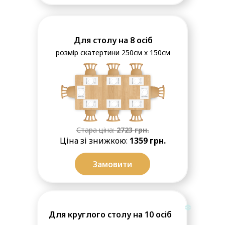
Для столу на 8 осіб
розмір скатертини 250см х 150см
Стара ціна:
2723
грн.
Ціна зі знижкою:
1359
грн.
Замовити
Для круглого столу на 10 осіб