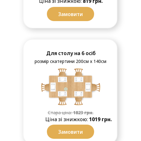
Ціна зі знижкою:
819 грн.
Замовити
Для столу на 6 осіб
розмір скатертини 200см х 140см
Стара ціна:
1823
грн.
Ціна зі знижкою:
1019 грн.
❆
Замовити