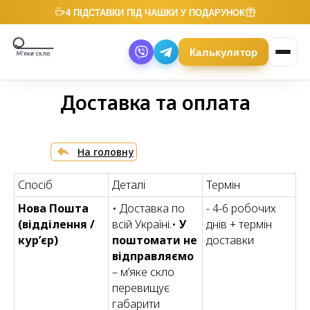
4 ПІДСТАВКИ ПІД ЧАШКИ У ПОДАРУНОК
Калькулятор
Доставка та оплата
На головну
Спосіб
Деталі
Термін
Нова Пошта
• Доставка по
- 4-6 робочих
(відділення /
всій Україні.•
У
днів + термін
курʼєр)
поштомати не
доставки
відправляємо
– м’яке скло
перевищує
габарити