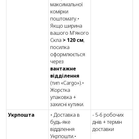
максимальної
комірки
поштомату.•
Якщо ширина
вашого М'якого
Скла
> 120 см
,
посилка
оформлюється
через
вантажне
відділення
(тип «Cargo»).•
Жорстка
упаковка +
захисні кутики.
Укрпошта
• Доставка в
- 5-6 робочих
будь-яке
днів + термін
відділення
доставки
Укрпошти.•