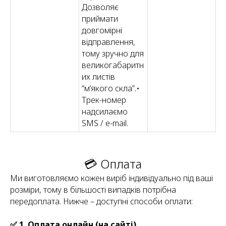
Дозволяє
приймати
довгомірні
відправлення,
тому зручно для
великогабаритн
их листів
“м’якого скла”.•
Трек-номер
надсилаємо
SMS / e-mail.
💳 Оплата
Ми виготовляємо кожен виріб індивідуально під ваші
розміри, тому в більшості випадків потрібна
передоплата. Нижче – доступні способи оплати:
✅ 1. Оплата онлайн (на сайті)