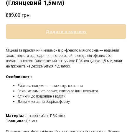
(Глянцевий 1,5мм)
889,00
грн.
Додати в корзину
Міцний та практичний килимок із рифленого м’якого скла — надійний
захист підлоги від подряпин, потертостей та слідів від офісних або
домашніх крісел. Виготовлений із гнучкого ПВХ товщиною 1,5 мм, який
не тріскає та не деформується під вагою.
Особливості:
Рифлена поверхня — зменшує ковзання
Захищає ламінат, паркет, плитку та інші покриття
Стійкий до подряпин і вологи
Легко миється та зберігає форму
Матеріал:
прозоре м’яке ПВХ скло
Товщина:
1,5 мм
Підходить для офісу, кабінету або домашнього робочого місця. Зручне